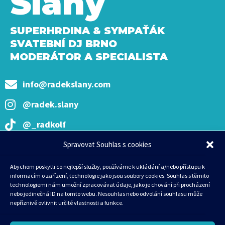
Slaný
SUPERHRDINA & SYMPAŤÁK
SVATEBNÍ DJ BRNO
MODERÁTOR A SPECIALISTA
info@radekslany.com
@radek.slany
@_radkolf
IČO: 07058381
Spravovat Souhlas s cookies
ODKAZY
SLUŽBY
Abychom poskytli co nejlepší služby, používáme k ukládání a/nebo přístupu k
informacím o zařízení, technologie jako jsou soubory cookies. Souhlas s těmito
Domů
Svatba
technologiemi nám umožní zpracovávat údaje, jako je chování při procházení
Galerie
Večírek
nebo jedinečná ID na tomto webu. Nesouhlas nebo odvolání souhlasu může
nepříznivě ovlivnit určité vlastnosti a funkce.
Reference
Moderování
Ceník
Ples