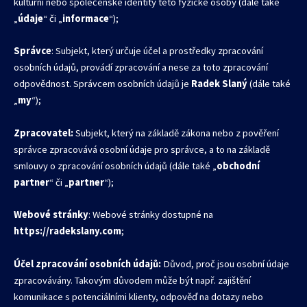
kulturní nebo společenské identity této fyzické osoby (dále také
„
údaje
“ či „
informace
“);
Správce
: Subjekt, který určuje účel a prostředky zpracování
osobních údajů, provádí zpracování a nese za toto zpracování
odpovědnost. Správcem osobních údajů je
Radek Slaný
(dále také
„
my
“);
Zpracovatel:
Subjekt, který na základě zákona nebo z pověření
správce zpracovává osobní údaje pro správce, a to na základě
smlouvy o zpracování osobních údajů (dále také „
obchodní
partner
“ či „
partner
“);
Webové stránky
: Webové stránky dostupné na
https://radekslany.com
;
Účel zpracování osobních údajů:
Důvod, proč jsou osobní údaje
zpracovávány. Takovým důvodem může být např. zajištění
komunikace s potenciálními klienty, odpověď na dotazy nebo