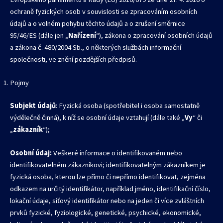
ochraně fyzických osob v souvislosti se zpracováním osobních
údajů a o volném pohybu těchto údajů a o zrušení směrnice
95/46/ES (dále jen „
Nařízení
“), zákona o zpracování osobních údajů
a zákona č. 480/2004 Sb., o některých službách informační
společnosti, ve znění pozdějších předpisů.
Pojmy
Subjekt údajů
: Fyzická osoba (spotřebitel i osoba samostatně
výdělečně činná), k níž se osobní údaje vztahují (dále také „
Vy
“ či
„
zákazník
“);
Osobní údaj:
Veškeré informace o identifikovaném nebo
identifikovatelném zákazníkovi; identifikovatelným zákazníkem je
fyzická osoba, kterou lze přímo či nepřímo identifikovat, zejména
odkazem na určitý identifikátor, například jméno, identifikační číslo,
lokační údaje, síťový identifikátor nebo na jeden či více zvláštních
prvků fyzické, fyziologické, genetické, psychické, ekonomické,