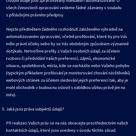
Osobní údaje jsou zpracovávány manuálně i automatizovaně. O
všech činnostech zpracování vedeme řádné záznamy v souladu
s příslušnými právními předpisy.
Nejste předmětem žádného rozhodnutí založeného výhradně na
automatizovaném zpracování, včetně profilování, které by pro Vás
mělo právní účinky nebo by se Vás obdobným způsobem významně
dotýkalo. Netvoříme profily z Vašich osobních údajů za účelem
rozboru či předvídání Vašich preferencí, zájmů, ekonomické
situace, spolehlivosti, místa, kde se nacházíte nebo Vašeho pohybu
(typickým příkladem profilování je monitorování chování návštěvníků
webových stránek za účelem sledování jejich preferencí tak, aby je
mohl obchodník v budoucnu oslovit s nabídkou ušitou právě jim na
míru).
Jaká jsou práva subjektů údajů?
Při realizaci Vašich práv se na nás obracejte prostřednictvím našich
kontaktních údajů, které jsou uvedeny v úvodu těchto zásad.