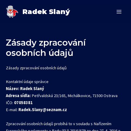
Přeskočit
MAIN
Radek Slaný
na
MEN
obsah
Zásady zpracování
osobních údajů
Zásady zpracování osobních údajů
Kontaktní údaje správce
Název: Radek Slaný
Adresa sídla:
Petřvaldská 23/165, Michálkovice, 71500 Ostrava
IČO:
07058381
E-mail:
Radek.Slany@seznam.cz
Zpracování osobních údajů probíhá to v souladu s Nařízením
Evropského parlamentu a Rady (EU) 2016/679 ze dne 27. 4. 2016 o